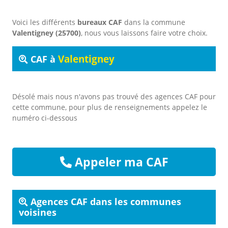
Voici les différents
bureaux CAF
dans la commune
Valentigney (25700)
, nous vous laissons faire votre choix.
Valentigney
CAF à
Désolé mais nous n'avons pas trouvé des agences CAF pour
cette commune, pour plus de renseignements appelez le
numéro ci-dessous
Appeler ma CAF
Agences CAF dans les communes
voisines