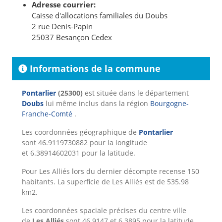
Adresse courrier:
Caisse d'allocations familiales du Doubs
2 rue Denis-Papin
25037 Besançon Cedex
Informations de la commune
Pontarlier
(25300)
est située dans le département
Doubs
lui même inclus dans la région
Bourgogne-
Franche-Comté
.
Les coordonnées géographique de
Pontarlier
sont 46.9119730882 pour la longitude
et 6.38914602031 pour la latitude.
Pour Les Alliés lors du dernier décompte recense 150
habitants. La superficie de Les Alliés est de 535.98
km2.
Les coordonnées spaciale précises du centre ville
de
Les Alliés
sont 46.9147 et 6.3895 pour la latitude.