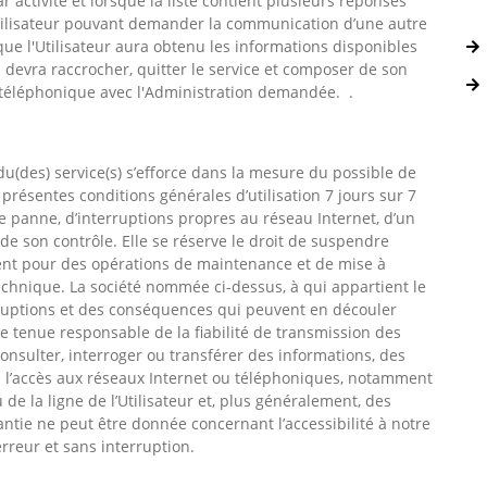
r activité et lorsque la liste contient plusieurs réponses
l’Utilisateur pouvant demander la communication d’une autre
que l'Utilisateur aura obtenu les informations disponibles
 devra raccrocher, quitter le service et composer de son
n téléphonique avec l'Administration demandée. .
du(des) service(s) s’efforce dans la mesure du possible de
s présentes conditions générales d’utilisation 7 jours sur 7
e panne, d’interruptions propres au réseau Internet, d’un
e son contrôle. Elle se réserve le droit de suspendre
ent pour des opérations de maintenance et de mise à
chnique. La société nommée ci-dessus, à qui appartient le
rruptions et des conséquences qui peuvent en découler
re tenue responsable de la fiabilité de transmission des
nsulter, interroger ou transférer des informations, des
e l’accès aux réseaux Internet ou téléphoniques, notamment
de la ligne de l’Utilisateur et, plus généralement, des
tie ne peut être donnée concernant l’accessibilité à notre
rreur et sans interruption.