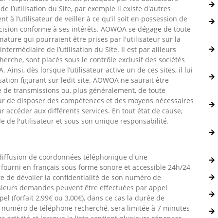
de l’utilisation du Site, par exemple il existe d'autres
 à l’utilisateur de veiller à ce qu’il soit en possession de
écision conforme à ses intérêts. AOWOA se dégage de toute
ature qui pourraient être prises par l'utilisateur sur la
termédiaire de l’utilisation du Site. Il est par ailleurs
herche, sont placés sous le contrôle exclusif des sociétés
insi, dès lorsque l’utilisateur active un de ces sites, il lui
sation figurant sur ledit site. AOWOA ne saurait être
é de transmissions ou, plus généralement, de toute
ateur de disposer des compétences et des moyens nécessaires
pour accéder aux différents services. En tout état de cause,
le de l'utilisateur et sous son unique responsabilité.
 diffusion de coordonnées téléphonique d'une
 fourni en français sous forme sonore et accessible 24h/24
pte de dévoiler la confidentialité de son numéro de
usieurs demandes peuvent être effectuées par appel
el (forfait 2,99€ ou 3,00€), dans ce cas la durée de
u numéro de téléphone recherché, sera limitée à 7 minutes