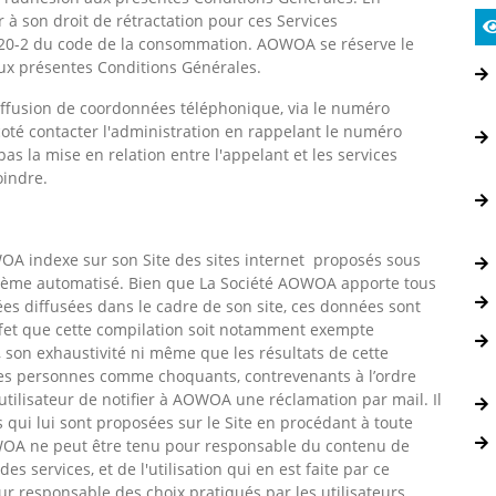
 à son droit de rétractation pour ces Services
0-2 du code de la consommation. AOWOA se réserve le
aux présentes Conditions Générales.
diffusion de coordonnées téléphonique, via le numéro
 coté contacter l'administration en rappelant le numéro
 pas la mise en relation entre l'appelant et les services
oindre.
OWOA indexe sur son Site des sites internet proposés sous
système automatisé. Bien que La Société AOWOA apporte tous
ées diffusées dans le cadre de son site, ces données sont
ffet que cette compilation soit notamment exempte
é, son exhaustivité ni même que les résultats de cette
nes personnes comme choquants, contrevenants à l’ordre
utilisateur de notifier à AOWOA une réclamation par mail. Il
es qui lui sont proposées sur le Site en procédant à toute
AOWOA ne peut être tenu pour responsable du contenu de
s services, et de l'utilisation qui en est faite par ce
 responsable des choix pratiqués par les utilisateurs