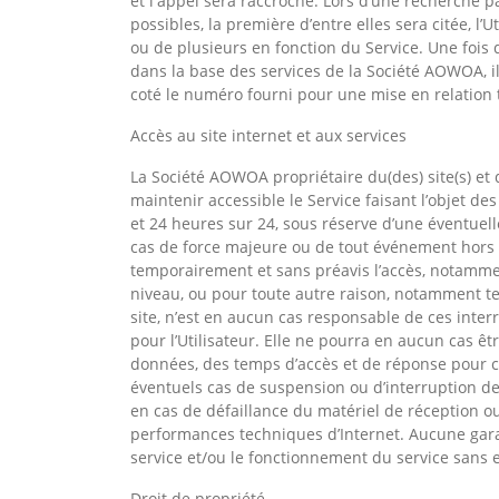
et l'appel sera raccroché. Lors d’une recherche pa
possibles, la première d’entre elles sera citée, 
ou de plusieurs en fonction du Service. Une fois 
dans la base des services de la Société AOWOA, il
coté le numéro fourni pour une mise en relatio
Accès au site internet et aux services
La Société AOWOA propriétaire du(des) site(s) et 
maintenir accessible le Service faisant l’objet de
et 24 heures sur 24, sous réserve d’une éventuell
cas de force majeure ou de tout événement hors d
temporairement et sans préavis l’accès, notamm
niveau, ou pour toute autre raison, notamment te
site, n’est en aucun cas responsable de ces inte
pour l’Utilisateur. Elle ne pourra en aucun cas êt
données, des temps d’accès et de réponse pour co
éventuels cas de suspension ou d’interruption d
en cas de défaillance du matériel de réception ou 
performances techniques d’Internet. Aucune garan
service et/ou le fonctionnement du service sans e
Droit de propriété