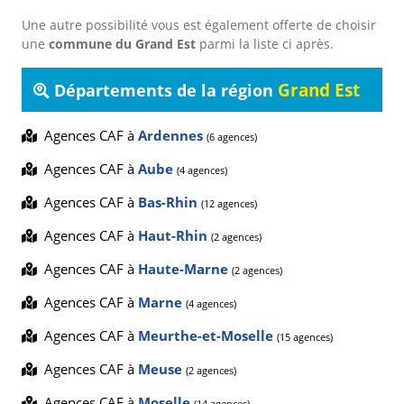
Une autre possibilité vous est également offerte de choisir
une
commune du Grand Est
parmi la liste ci après.
Grand Est
Départements de la région
Agences CAF à
Ardennes
(6 agences)
Agences CAF à
Aube
(4 agences)
Agences CAF à
Bas-Rhin
(12 agences)
Agences CAF à
Haut-Rhin
(2 agences)
Agences CAF à
Haute-Marne
(2 agences)
Agences CAF à
Marne
(4 agences)
Agences CAF à
Meurthe-et-Moselle
(15 agences)
Agences CAF à
Meuse
(2 agences)
Agences CAF à
Moselle
(14 agences)