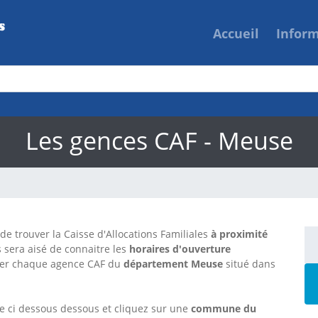
Accueil
Infor
Les gences CAF - Meuse
 de trouver la Caisse d'Allocations Familiales
à proximité
s sera aisé de connaitre les
horaires d'ouverture
ter chaque agence CAF
du
département Meuse
situé dans
te ci dessous dessous et cliquez sur une
commune du