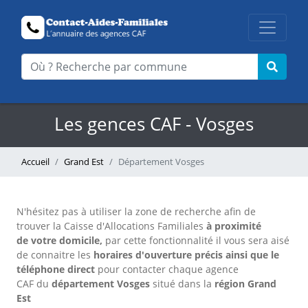
Les gences CAF - Vosges
Accueil
Grand Est
Département Vosges
N'hésitez pas à utiliser la zone de recherche afin de
trouver la Caisse d'Allocations Familiales
à proximité
de votre domicile,
par cette fonctionnalité il vous sera aisé
de connaitre les
horaires d'ouverture précis
ainsi que le
téléphone direct
pour contacter chaque agence
CAF
du
département Vosges
situé dans la
région Grand
Est