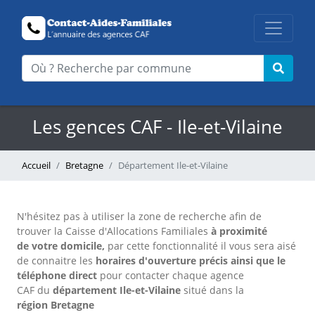
Les gences CAF - Ile-et-Vilaine
Accueil
Bretagne
Département Ile-et-Vilaine
N'hésitez pas à utiliser la zone de recherche afin de
trouver la Caisse d'Allocations Familiales
à proximité
de votre domicile,
par cette fonctionnalité il vous sera aisé
de connaitre les
horaires d'ouverture précis
ainsi que le
téléphone direct
pour contacter chaque agence
CAF
du
département Ile-et-Vilaine
situé dans la
région Bretagne