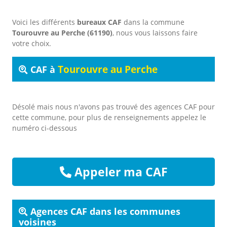
Voici les différents
bureaux CAF
dans la commune
Tourouvre au Perche (61190)
, nous vous laissons faire
votre choix.
Tourouvre au Perche
CAF à
Désolé mais nous n'avons pas trouvé des agences CAF pour
cette commune, pour plus de renseignements appelez le
numéro ci-dessous
Appeler ma CAF
Agences CAF dans les communes
voisines