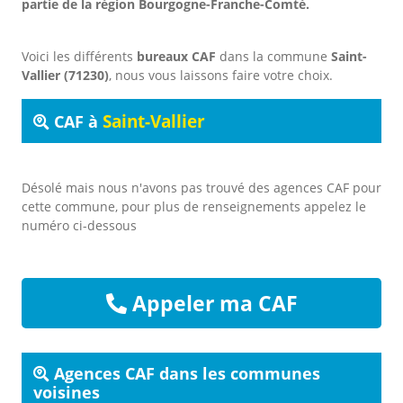
partie de la région Bourgogne-Franche-Comté.
Voici les différents
bureaux CAF
dans la commune
Saint-
Vallier (71230)
, nous vous laissons faire votre choix.
Saint-Vallier
CAF à
Désolé mais nous n'avons pas trouvé des agences CAF pour
cette commune, pour plus de renseignements appelez le
numéro ci-dessous
Appeler ma CAF
Agences CAF dans les communes
voisines