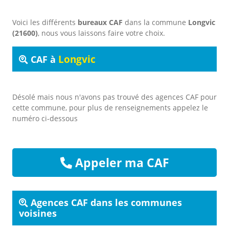
Voici les différents
bureaux CAF
dans la commune
Longvic
(21600)
, nous vous laissons faire votre choix.
Longvic
CAF à
Désolé mais nous n'avons pas trouvé des agences CAF pour
cette commune, pour plus de renseignements appelez le
numéro ci-dessous
Appeler ma CAF
Agences CAF dans les communes
voisines