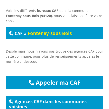
Voici les différents
bureaux CAF
dans la commune
Fontenay-sous-Bois (94120)
, nous vous laissons faire votre
choix.
Fontenay-sous-Bois
CAF à
Désolé mais nous n'avons pas trouvé des agences CAF pour
cette commune, pour plus de renseignements appelez le
numéro ci-dessous
Appeler ma CAF
Agences CAF dans les communes
voisines