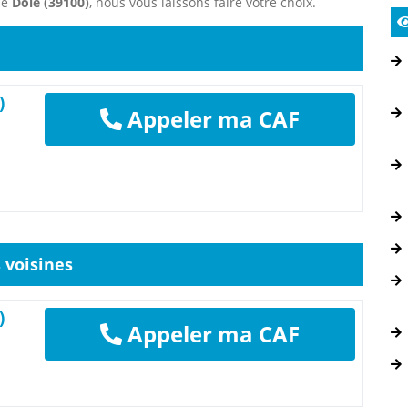
ne
Dole (39100)
, nous vous laissons faire votre choix.
)
Appeler ma CAF
voisines
)
Appeler ma CAF