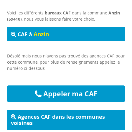
Voici les différents
bureaux CAF
dans la commune
Anzin
(59410)
, nous vous laissons faire votre choix.
Anzin
CAF à
Désolé mais nous n'avons pas trouvé des agences CAF pour
cette commune, pour plus de renseignements appelez le
numéro ci-dessous
Appeler ma CAF
Agences CAF dans les communes
voisines