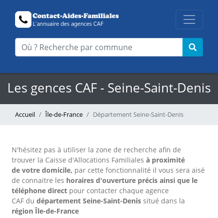
Les gences CAF - Seine-Saint-Denis
Accueil
Île-de-France
Département Seine-Saint-Denis
N'hésitez pas à utiliser la zone de recherche afin de
trouver la Caisse d'Allocations Familiales
à proximité
de votre domicile,
par cette fonctionnalité il vous sera aisé
de connaitre les
horaires d'ouverture précis
ainsi que le
téléphone direct
pour contacter chaque agence
CAF
du
département Seine-Saint-Denis
situé dans la
région Île-de-France