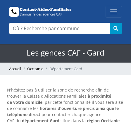
Les gences CAF - Gard
Accueil
Occitanie
Département Gard
N'hésitez pas à utiliser la zone de recherche afin de
trouver la Caisse d'Allocations Familiales
à proximité
de votre domicile,
par cette fonctionnalité il vous sera aisé
de connaitre les
horaires d'ouverture précis
ainsi que le
téléphone direct
pour contacter chaque agence
CAF
du
département Gard
situé dans la
région Occitanie