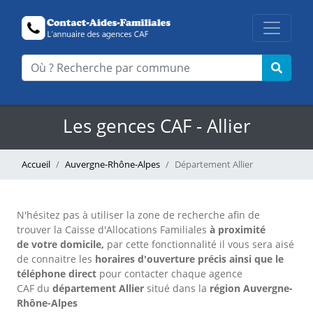
Les gences CAF - Allier
Accueil
Auvergne-Rhône-Alpes
Département Allier
N'hésitez pas à utiliser la zone de recherche afin de
trouver la Caisse d'Allocations Familiales
à proximité
de votre domicile,
par cette fonctionnalité il vous sera aisé
de connaitre les
horaires d'ouverture précis
ainsi que le
téléphone direct
pour contacter chaque agence
CAF
du
département Allier
situé dans la
région Auvergne-
Rhône-Alpes