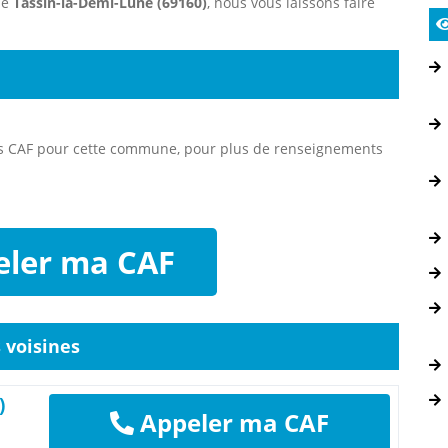
ne
Tassin-la-Demi-Lune (69160)
, nous vous laissons faire
es CAF pour cette commune, pour plus de renseignements
ler ma CAF
voisines
)
Appeler ma CAF