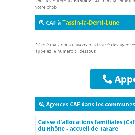
Voici les différents
bureaux CAF
dans la commu
votre choix.
Tassin-la-Demi-Lune
CAF à
Désolé mais nous n'avons pas trouvé des agenc
appelez le numéro ci-dessous
Appe
Agences CAF dans les communes 
Caisse d'allocations familiales (Caf
du Rhône - accueil de Tarare