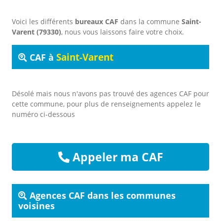
Voici les différents
bureaux CAF
dans la commune
Saint-
Varent (79330)
, nous vous laissons faire votre choix.
Saint-Varent
CAF à
Désolé mais nous n'avons pas trouvé des agences CAF pour
cette commune, pour plus de renseignements appelez le
numéro ci-dessous
Appeler ma CAF
Agences CAF dans les communes
voisines