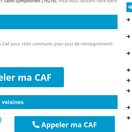
ne
Saint-Symphorien (79270)
, nous vous laissons faire votre
es CAF pour cette commune, pour plus de renseignements
ler ma CAF
voisines
)
Appeler ma CAF