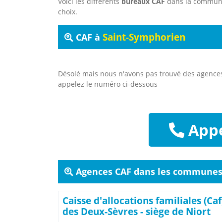
Voici les différents
bureaux CAF
dans la commu
choix.
Saint-Symphorien
CAF à
Désolé mais nous n'avons pas trouvé des agenc
appelez le numéro ci-dessous
Appe
Agences CAF dans les communes 
Caisse d'allocations familiales (Caf
des Deux-Sèvres - siège de Niort