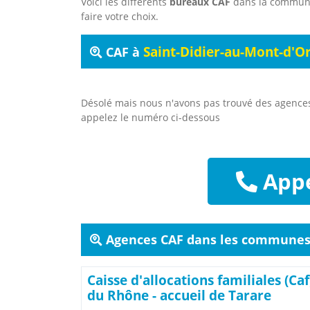
Voici les différents
bureaux CAF
dans la commu
faire votre choix.
Saint-Didier-au-Mont-d'O
CAF à
Désolé mais nous n'avons pas trouvé des agenc
appelez le numéro ci-dessous
Appe
Agences CAF dans les communes 
Caisse d'allocations familiales (Caf
du Rhône - accueil de Tarare