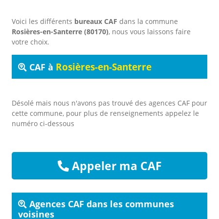
Voici les différents
bureaux CAF
dans la commune
Rosières-en-Santerre (80170)
, nous vous laissons faire
votre choix.
Rosières-en-Santerre
CAF à
Désolé mais nous n'avons pas trouvé des agences CAF pour
cette commune, pour plus de renseignements appelez le
numéro ci-dessous
Appeler ma CAF
Agences CAF dans les communes
voisines