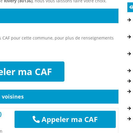
ne
Rivery (80136)
, nous vous laissons faire votre choix.
es CAF pour cette commune, pour plus de renseignements
ler ma CAF
voisines
)
Appeler ma CAF
am