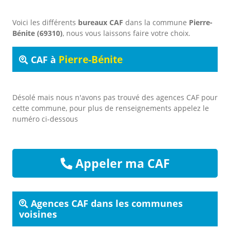
Voici les différents
bureaux CAF
dans la commune
Pierre-
Bénite (69310)
, nous vous laissons faire votre choix.
Pierre-Bénite
CAF à
Désolé mais nous n'avons pas trouvé des agences CAF pour
cette commune, pour plus de renseignements appelez le
numéro ci-dessous
Appeler ma CAF
Agences CAF dans les communes
voisines