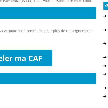
ne
Pamandzi (97615)
, nous vous laissons faire votre choix.
es CAF pour cette commune, pour plus de renseignements
ler ma CAF