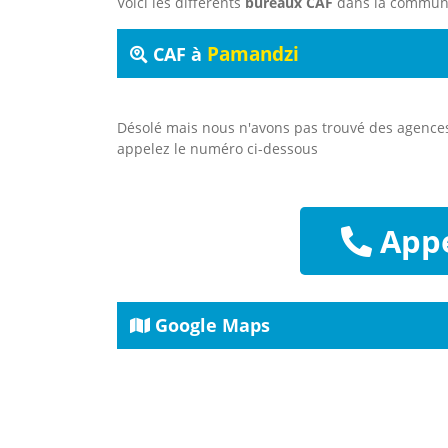
Voici les différents
bureaux CAF
dans la commu
Pamandzi
CAF à
Désolé mais nous n'avons pas trouvé des agenc
appelez le numéro ci-dessous
Appe
Google Maps