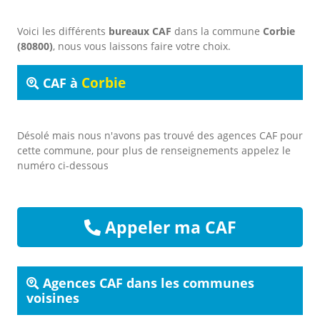
Voici les différents
bureaux CAF
dans la commune
Corbie
(80800)
, nous vous laissons faire votre choix.
Corbie
CAF à
Désolé mais nous n'avons pas trouvé des agences CAF pour
cette commune, pour plus de renseignements appelez le
numéro ci-dessous
Appeler ma CAF
Agences CAF dans les communes
voisines