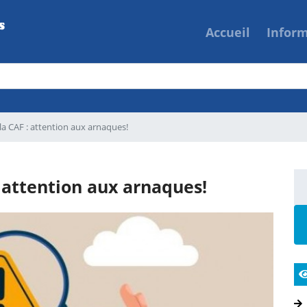
Accueil
Infor
la CAF : attention aux arnaques!
 attention aux arnaques!