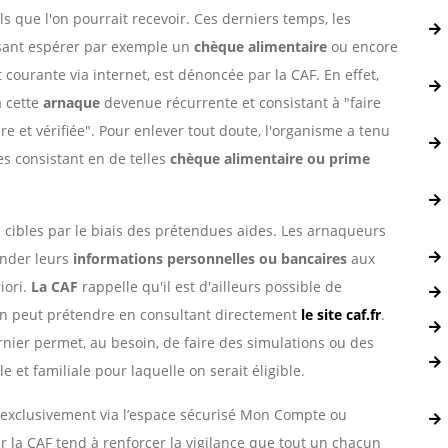
s que l'on pourrait recevoir. Ces derniers temps, les
isant espérer par exemple un
chèque alimentaire
ou encore
 courante via internet, est dénoncée par la CAF. En effet,
à cette
arnaque
devenue récurrente et consistant à "faire
e et vérifiée". Pour enlever tout doute, l'organisme a tenu
es consistant en de telles
chèque alimentaire ou prime
s cibles par le biais des prétendues aides. Les arnaqueurs
nder leurs
informations personnelles ou bancaires
aux
iori.
La CAF
rappelle qu'il est d'ailleurs possible de
n peut prétendre en consultant directement
le site caf.fr
.
rnier permet, au besoin, de faire des simulations ou des
 et familiale pour laquelle on serait éligible.
t exclusivement via l’espace sécurisé Mon Compte ou
ar la CAF tend à renforcer la vigilance que tout un chacun