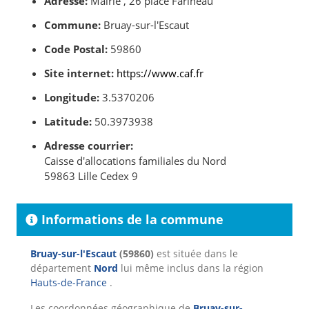
Adresse:
Mairie , 26 place Farineau
Commune:
Bruay-sur-l'Escaut
Code Postal:
59860
Site internet:
https://www.caf.fr
Longitude:
3.5370206
Latitude:
50.3973938
Adresse courrier:
Caisse d'allocations familiales du Nord
59863 Lille Cedex 9
Informations de la commune
Bruay-sur-l'Escaut
(59860)
est située dans le
département
Nord
lui même inclus dans la région
Hauts-de-France
.
Les coordonnées géographique de
Bruay-sur-