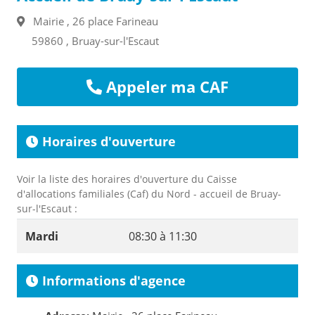
Mairie , 26 place Farineau
59860 , Bruay-sur-l'Escaut
Appeler ma CAF
Horaires d'ouverture
Voir la liste des horaires d'ouverture du Caisse
d'allocations familiales (Caf) du Nord - accueil de Bruay-
sur-l'Escaut :
Mardi
08:30 à 11:30
Informations d'agence