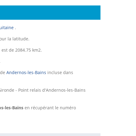
uitaine
.
ur la latitude.
 est de 2084.75 km2.
.
e de
Andernos-les-Bains
incluse dans
ironde - Point relais d'Andernos-les-Bains
os-les-Bains
en récupérant le numéro