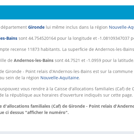
e département
Gironde
lui même inclus dans la région
Nouvelle-Aq
es-Bains
sont 44.754520164 pour la longitude et -1.08109347037 po
mpte recense 11873 habitants. La superficie de Andernos-les-Bains
ille de
Andernos-les-Bains
sont 44.7521 et -1.0959 pour la latitude
) de Gironde - Point relais d'Andernos-les-Bains est sur la commun
au sein de la région
Nouvelle-Aquitaine
.
spouvez vous rendre à la Caisse d'allocations familiales (Caf) de G
de la république aux horaires d'ouverture indiqués sur cette page.
d'allocations familiales (Caf) de Gironde - Point relais d'Andern
e ci dessus "afficher le numéro".