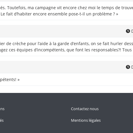
s. Toutefois, ma campagne vit encore chez moi le temps de trouver
 Le fait d’habiter encore ensemble pose-t-il un problème ? »
D
ier de crèche pour l’aide à la garde d’enfants, on se fait hurler de
angez ces équipes d’incompétents, que font les responsables?! Tous
D
pétents! »
ons
Contactez nous
tés
Mentions légales