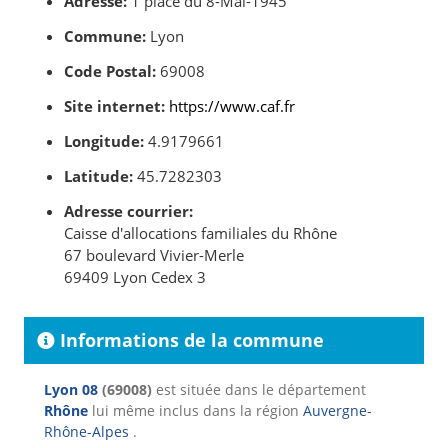
Adresse:
1 place du 8-Mai-1945
Commune:
Lyon
Code Postal:
69008
Site internet:
https://www.caf.fr
Longitude:
4.9179661
Latitude:
45.7282303
Adresse courrier:
Caisse d'allocations familiales du Rhône
67 boulevard Vivier-Merle
69409 Lyon Cedex 3
Informations de la commune
Lyon 08
(69008)
est située dans le département
Rhône
lui même inclus dans la région
Auvergne-
Rhône-Alpes
.