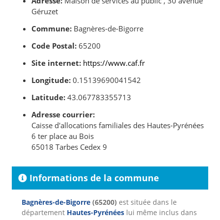
Adresse:
Maison de services au public , 30 avenue
Géruzet
Commune:
Bagnères-de-Bigorre
Code Postal:
65200
Site internet:
https://www.caf.fr
Longitude:
0.15139690041542
Latitude:
43.067783355713
Adresse courrier:
Caisse d'allocations familiales des Hautes-Pyrénées
6 ter place au Bois
65018 Tarbes Cedex 9
Informations de la commune
Bagnères-de-Bigorre
(65200)
est située dans le
département
Hautes-Pyrénées
lui même inclus dans